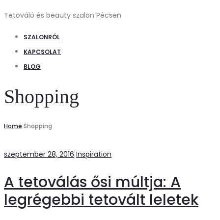
Tetováló és beauty szalon Pécsen
SZALONRÓL
KAPCSOLAT
BLOG
Shopping
Home
Shopping
szeptember 28, 2016
Inspiration
A tetoválás ősi múltja: A
legrégebbi tetovált leletek