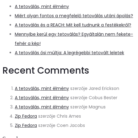
A tetoválás, mint élmény
Miért olyan fontos a megfelelő tetoválás utáni ápolás?
A tetoválás és a REACH: Mit kell tudnunk a festékekről?
Mennyibe kerül egy tetoválás? Egyáltalán nem fekete-
fehér a kép!
A tetoválás ősi múltja: A legrégebbi tetovált leletek
Recent Comments
A tetoválás, mint élmény
szerzője
Jared Erickson
A tetoválás, mint élmény
szerzője
Cobus Bester
A tetoválás, mint élmény
szerzője
Magnus
Zip Fedora
szerzője
Chris Ames
Zip Fedora
szerzője
Coen Jacobs