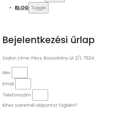
BLOG
Toggle
Bejelentkezési űrlap
Szalon címe: Pécs, Boszorkány út 2/1, 7624
Név
Email
Telefonszám
Kihez szeretnél időpontot foglalni?