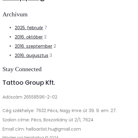
Archívum
2025. február
7
2016. október
2
2016. szeptember
2
2016. augusztus
3
Stay Connected
Tattoo Group Kft.
Adószám 26558596-2-02
Cég székhelye: 7632 Pécs, Nagy Imre út 39. 9. em. 27.
Szalon címe: Pécs, Boszorkány út 2/1, 7624
Email cím: helloartist.hu@gmail.com
Minden jog fenntartva © 2024