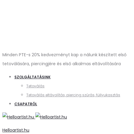
Minden PTE-s 20% kedvezményt kap a nálunk készített első
tetoválására, piercingjére és első alkalmas eltávolítására
SZOLGÁLTATÁSINK
Tetoválás
Tetoválás eltávolítás, piercing szúrás, füllyukasztás
CSAPATRÓL
Helloartist.hu