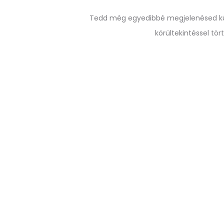
Tedd még egyedibbé megjelenésed külö
körültekintéssel tö