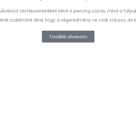
nböző testékszereinkkel! Mind a piercing szúrás, mind a fülly
rténik szakértőnk által, hogy a végeredmény ne csak stílusos, de 
Tovább olvasom
Alapító t