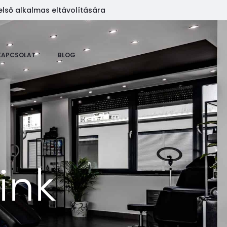
első alkalmas eltávolítására
KAPCSOLAT
BLOG
ink