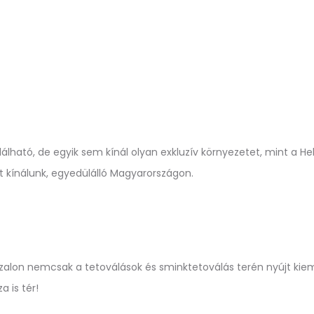
ható, de egyik sem kínál olyan exkluzív környezetet, mint a Hello
t kínálunk, egyedülálló Magyarországon.
st Szalon nemcsak a tetoválások és sminktetoválás terén nyújt k
a is tér!