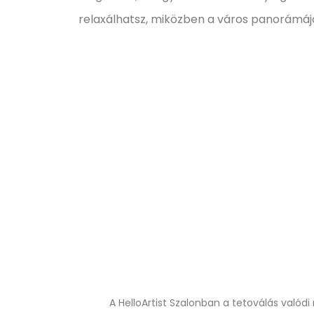
relaxálhatsz, miközben a város panorámá
A HelloArtist Szalonban a tetoválás valód