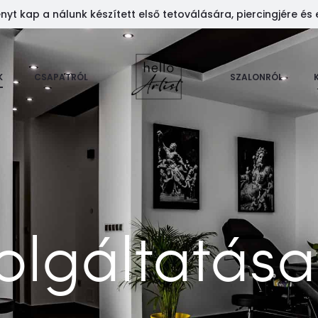
t kap a nálunk készített első tetoválására, piercingjére és 
K
CSAPATRÓL
SZALONRÓL
olgáltatása