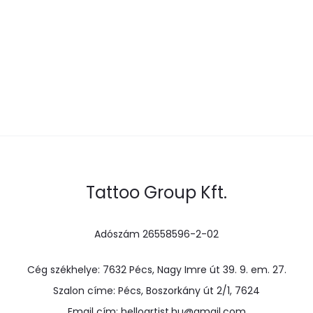
Tattoo Group Kft.
Adószám 26558596-2-02
Cég székhelye: 7632 Pécs, Nagy Imre út 39. 9. em. 27.
Szalon címe: Pécs, Boszorkány út 2/1, 7624
Email cím: helloartist.hu@gmail.com