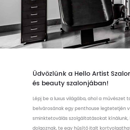
Üdvözlünk a Hello Artist Szal
és beauty szalonjában!
Lépj be a luxus világába, ahol a művészet t
belvárosának egy penthouse legtetetjén vá
sminktetoválás szolgáltatásokat kínálunk,
dolgoznak, te egy hűsítő italt kortyolgatha