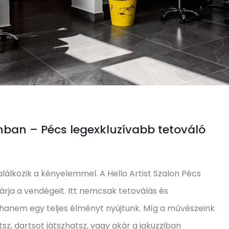
onban – Pécs legexkluzívabb tetováló
alálkozik a kényelemmel. A Hello Artist Szalon Pécs
rja a vendégeit. Itt nemcsak tetoválás és
 hanem egy teljes élményt nyújtunk. Míg a művészeink
tsz, dartsot játszhatsz, vagy akár a jakuzziban