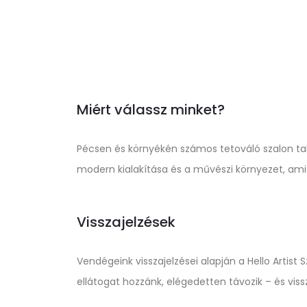
Miért válassz minket?
Pécsen és környékén számos tetováló szalon talál
modern kialakítása és a művészi környezet, ami
Visszajelzések
Vendégeink visszajelzései alapján a Hello Arti
ellátogat hozzánk, elégedetten távozik – és vissz