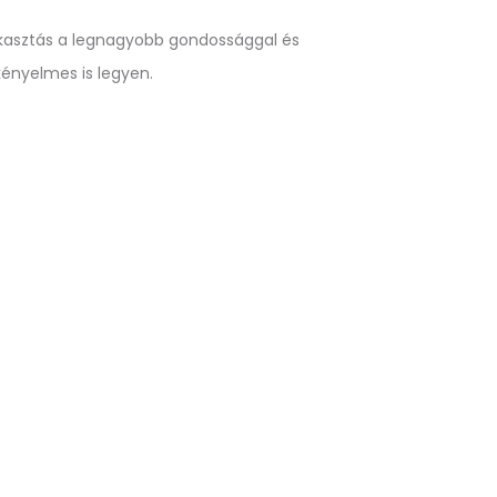
ukasztás a legnagyobb gondossággal és
kényelmes is legyen.
ulajdonos: