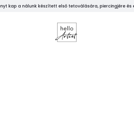
t kap a nálunk készített első tetoválására, piercingjére és 
K
CSAPATRÓL
SZALONRÓL