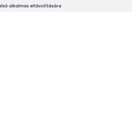
első alkalmas eltávolítására
KAPCSOLAT
BLOG