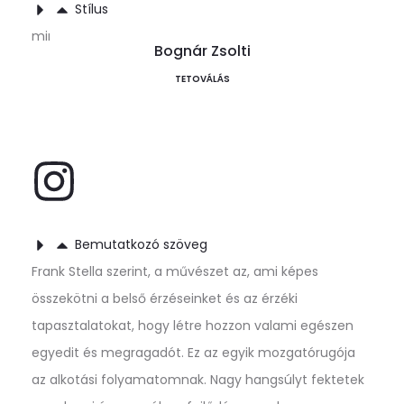
Stílus
minimal, geometric, sketchy, blackwork
Bognár Zsolti
TETOVÁLÁS
Bemutatkozó szöveg
Frank Stella szerint, a művészet az, ami képes
összekötni a belső érzéseinket és az érzéki
tapasztalatokat, hogy létre hozzon valami egészen
egyedit és megragadót. Ez az egyik mozgatórugója
az alkotási folyamatomnak. Nagy hangsúlyt fektetek