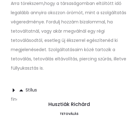
Arra törekszem,hogy a társaságomban eltöltött idő
legalább annyira okozzon örömöt, mint a szolgáltatás
végeredménye. Fordulj hozzám bizalommal, ha
tetováltatnál, vagy akár megválnál egy régi
tetoválásodtól, esetleg új ékszerrel egészítenéd ki
megjelenésedet. Szolgáltatásaim közé tartozik a
tetoválás, tetoválás eltávolítás, piercing szúrás, illetve
füllyukasztás is.
Stílus
fineline, minimal
Husztiák Richárd
TETOVÁLÁS