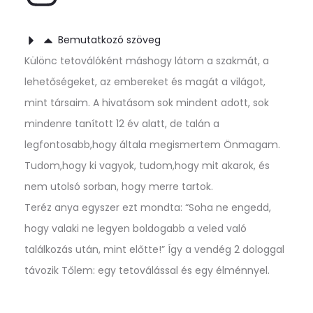
Bemutatkozó szöveg
Különc tetoválóként máshogy látom a szakmát, a
lehetőségeket, az embereket és magát a világot,
mint társaim. A hivatásom sok mindent adott, sok
mindenre tanított 12 év alatt, de talán a
legfontosabb,hogy általa megismertem Önmagam.
Tudom,hogy ki vagyok, tudom,hogy mit akarok, és
nem utolsó sorban, hogy merre tartok.
Teréz anya egyszer ezt mondta: “Soha ne engedd,
hogy valaki ne legyen boldogabb a veled való
találkozás után, mint előtte!” Így a vendég 2 dologgal
távozik Tőlem: egy tetoválással és egy élménnyel.