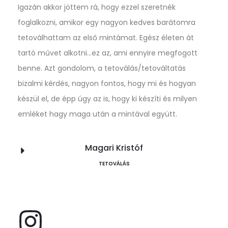
Igazán akkor jöttem rá, hogy ezzel szeretnék
foglalkozni, amikor egy nagyon kedves barátomra
tetoválhattam az első mintámat. Egész életen át
tartó művet alkotni…ez az, ami ennyire megfogott
benne. Azt gondolom, a tetoválás/tetováltatás
bizalmi kérdés, nagyon fontos, hogy mi és hogyan
készül el, de épp úgy az is, hogy ki készíti és milyen
emléket hagy maga után a mintával együtt.
Magari Kristóf
Stílus
TETOVÁLÁS