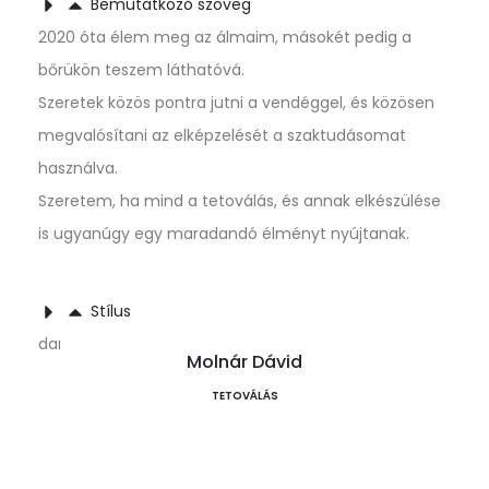
Bemutatkozó szöveg
2020 óta élem meg az álmaim, másokét pedig a
bőrükön teszem láthatóvá.
Szeretek közös pontra jutni a vendéggel, és közösen
megvalósítani az elképzelését a szaktudásomat
használva.
Szeretem, ha mind a tetoválás, és annak elkészülése
is ugyanúgy egy maradandó élményt nyújtanak.
Stílus
darkwork, dotwork,whipshading, goretoon
Molnár Dávid
TETOVÁLÁS