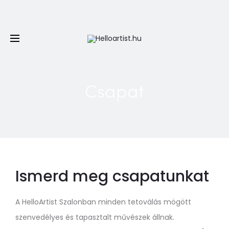
Minden PTE-s 20% kedvezményt kap a nálunk készített
első tetoválására, piercingjére és első alkalmas
eltávolítására
Csapat
Ismerd meg csapatunkat
A HelloArtist Szalonban minden tetoválás mögött
szenvedélyes és tapasztalt művészek állnak.