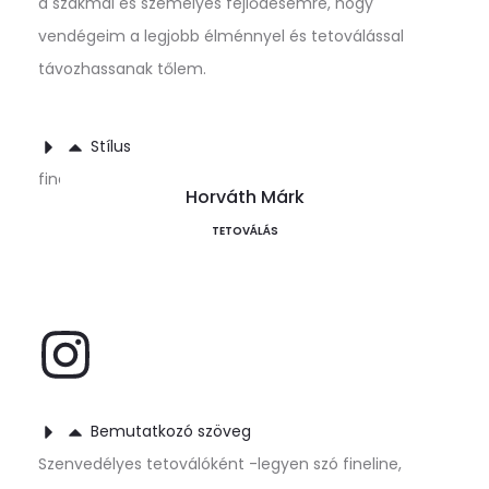
a szakmai és személyes fejlődésemre, hogy
vendégeim a legjobb élménnyel és tetoválással
távozhassanak tőlem.
Stílus
fineline, microrealizmus, realizmus, sketch
Horváth Márk
TETOVÁLÁS
Bemutatkozó szöveg
Szenvedélyes tetoválóként -legyen szó fineline,