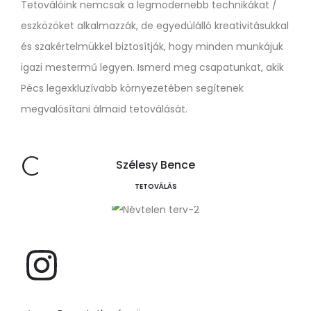
Tetoválóink nemcsak a legmodernebb technikákat /
eszközöket alkalmazzák, de egyedülálló kreativitásukkal
és szakértelmükkel biztosítják, hogy minden munkájuk
igazi mestermű legyen. Ismerd meg csapatunkat, akik
Pécs legexkluzívabb környezetében segítenek
megvalósítani álmaid tetoválását.
CSAPAT
Szélesy Bence
TETOVÁLÁS