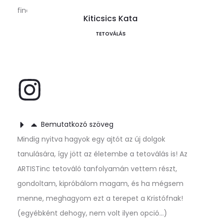
fineline
Kiticsics Kata
TETOVÁLÁS
Bemutatkozó szöveg
Mindig nyitva hagyok egy ajtót az új dolgok
tanulására, így jött az életembe a tetoválás is! Az
ARTISTinc tetováló tanfolyamán vettem részt,
gondoltam, kipróbálom magam, és ha mégsem
menne, meghagyom ezt a terepet a Kristófnak!
(egyébként dehogy, nem volt ilyen opció…)