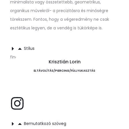
minimalista vagy összetettebb, geometrikus,
organikus művekről- a precizitásra és minőségre
törekszem. Fontos, hogy a végeredmény ne csak
esztétikus legyen, de a vendég is tükörképe is.
Stílus
fineline, minimál, geometrikus, organikus
Krisztián Lorin
ELTÁVOLÍTÁS/PIERCING/FÜLLYUKASZTÁS
Bemutatkozó szöveg