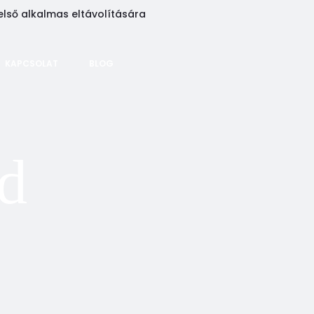
első alkalmas eltávolítására
KAPCSOLAT
BLOG
d