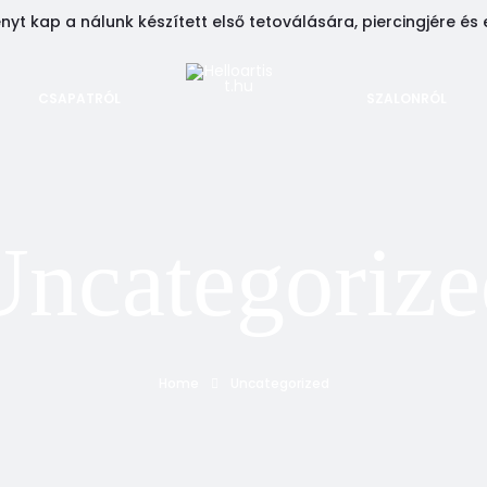
t kap a nálunk készített első tetoválására, piercingjére és 
CSAPATRÓL
SZALONRÓL
Uncategorize
Home
Uncategorized