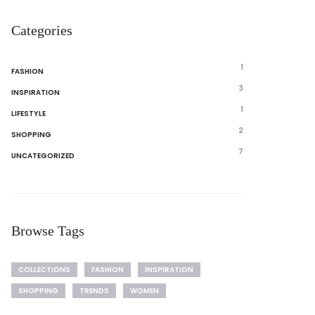
Categories
1
FASHION
3
INSPIRATION
1
LIFESTYLE
2
SHOPPING
7
UNCATEGORIZED
Browse Tags
COLLECTIONS
FASHION
INSPIRATION
SHOPPING
TRENDS
WOMEN