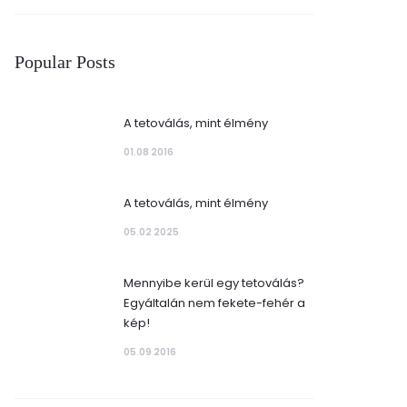
Popular Posts
A tetoválás, mint élmény
01.08 2016
A tetoválás, mint élmény
05.02 2025
Mennyibe kerül egy tetoválás?
Egyáltalán nem fekete-fehér a
kép!
05.09 2016