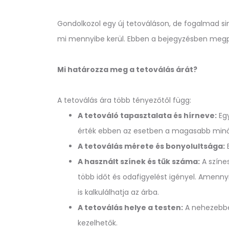
Gondolkozol egy új tetováláson, de fogalmad si
mi mennyibe kerül. Ebben a bejegyzésben megpró
Mi határozza meg a tetoválás árát?
A tetoválás ára több tényezőtől függ:
A tetováló tapasztalata és hírneve:
Egy
érték ebben az esetben a magasabb minő
A tetoválás mérete és bonyolultsága:
E
A használt színek és tűk száma:
A színes
több időt és odafigyelést igényel. Amennyib
is kalkulálhatja az árba.
A tetoválás helye a testen:
A nehezebben
kezelhetők.