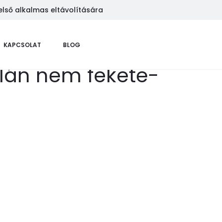
első alkalmas eltávolítására
KAPCSOLAT
BLOG
alán nem fekete-