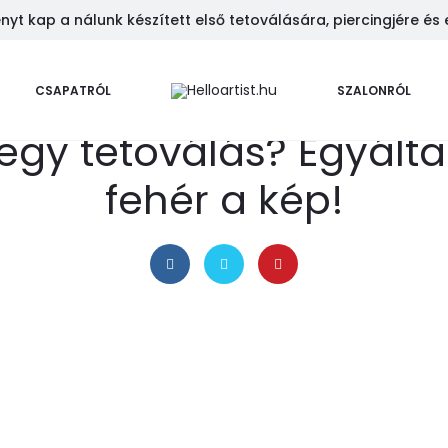
t kap a nálunk készített első tetoválására, piercingjére és 
CSAPATRÓL
SZALONRÓL
február 5, 2025
UNCATEGORIZED
egy tetoválás? Egyált
fehér a kép!