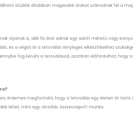
álható stúdiók általában magasabb árakat számolnak fel a mag
nak olyanok is, akik fix árat adnak egy adott méretű vagy bonyol
b, és a végső ár a tetoválás tényleges elkészítéséhez szüksége
ennyibe fog kerülni a tetoválásod, azonban előfordulhat, hogy a 
sra?
tani, érdemes megfontolni, hogy a tetoválás egy életen át tartó
ósabb lehet, mint egy olcsóbb, összecsapott munka.