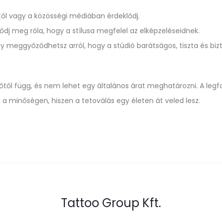
től vagy a közösségi médiában érdeklődj.
dj meg róla, hogy a stílusa megfelel az elképzeléseidnek.
y meggyőződhetsz arról, hogy a stúdió barátságos, tiszta és biz
től függ, és nem lehet egy általános árat meghatározni. A legf
j a minőségen, hiszen a tetoválás egy életen át veled lesz.
Tattoo Group Kft.