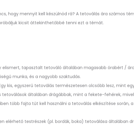
ncs, hogy mennyit kell készülnöd rá? A tetoválás ára számos té
báljuk kicsit áttekinthetőbbé tenni ezt a témát.
 elismert, tapasztalt tetováló általában magasabb órabért / ára
ségű munka, és a nagyobb szaktudás.
gy kis, egyszerű tetoválás természetesen olcsóbb lesz, mint egy
 tetoválások általában drágábbak, mint a fekete-fehérek, mivel 
en több fajta tűt kell használni a tetoválás elkészítése során, a
 elérhető testrészek (pl. bordák, boka) tetoválása általában d