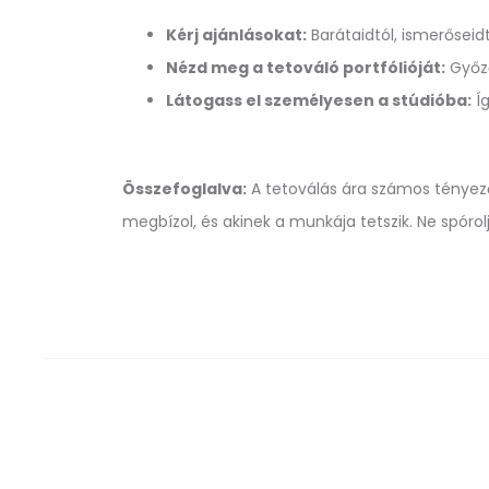
Kérj ajánlásokat:
Barátaidtól, ismerőseid
Nézd meg a tetováló portfólióját:
Győző
Látogass el személyesen a stúdióba:
Íg
Összefoglalva:
A tetoválás ára számos tényező
megbízol, és akinek a munkája tetszik. Ne spórol