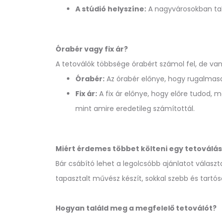
A stúdió helyszíne:
A nagyvárosokban tal
Órabér vagy fix ár?
A tetoválók többsége órabért számol fel, de van
Órabér:
Az órabér előnye, hogy rugalmasab
Fix ár:
A fix ár előnye, hogy előre tudod, m
mint amire eredetileg számítottál.
Miért érdemes többet költeni egy tetoválá
Bár csábító lehet a legolcsóbb ajánlatot válasz
tapasztalt művész készít, sokkal szebb és tart
Hogyan találd meg a megfelelő tetoválót?