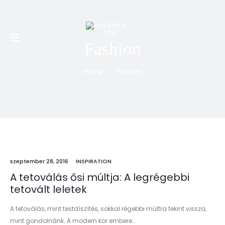
Minden PTE-s 20% kedvezményt kap a nálunk készített
első tetoválására, piercingjére és első alkalmas
eltávolítására
Fashion
Home
Fashion
szeptember 28, 2016
INSPIRATION
A tetoválás ősi múltja: A legrégebbi
tetovált leletek
A tetoválás, mint testdíszítés, sokkal régebbi múltra tekint vissza,
mint gondolnánk. A modern kor embere…