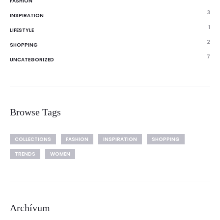
FASHION
3
INSPIRATION
1
LIFESTYLE
2
SHOPPING
7
UNCATEGORIZED
Browse Tags
COLLECTIONS
FASHION
INSPIRATION
SHOPPING
TRENDS
WOMEN
Archívum