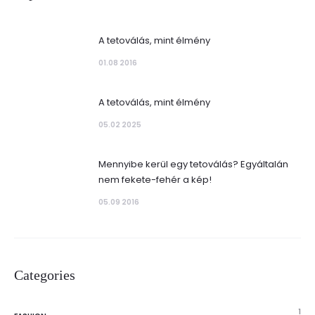
A tetoválás, mint élmény
01.08 2016
A tetoválás, mint élmény
05.02 2025
Mennyibe kerül egy tetoválás? Egyáltalán
nem fekete-fehér a kép!
05.09 2016
Categories
1