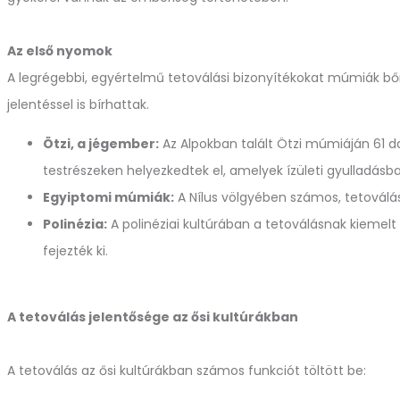
Az első nyomok
A legrégebbi, egyértelmű tetoválási bizonyítékokat múmiák bőré
jelentéssel is bírhattak.
Ötzi, a jégember:
Az Alpokban talált Ötzi múmiáján 61 da
testrészeken helyezkedtek el, amelyek ízületi gyulladásb
Egyiptomi múmiák:
A Nílus völgyében számos, tetováláso
Polinézia:
A polinéziai kultúrában a tetoválásnak kiemelt
fejezték ki.
A tetoválás jelentősége az ősi kultúrákban
A tetoválás az ősi kultúrákban számos funkciót töltött be: