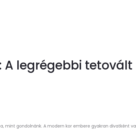
: A legrégebbi tetovált 
issza, mint gondolnánk. A modern kor embere gyakran divatként v