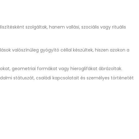
tésként szolgáltak, hanem vallási, szociális vagy rituális
ások valószínűleg gyógyító céllal készültek, hiszen azokon a
tokat, geometriai formákat vagy hieroglifákat ábrázoltak.
dalmi státuszát, családi kapcsolatait és személyes történetét