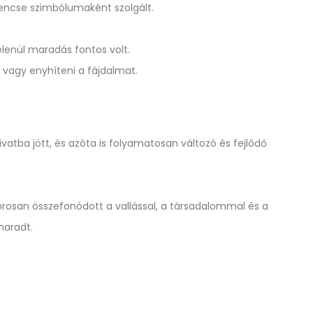
rencse szimbólumaként szolgált.
lenül maradás fontos volt.
 vagy enyhíteni a fájdalmat.
vatba jött, és azóta is folyamatosan változó és fejlődő
orosan összefonódott a vallással, a társadalommal és a
maradt.