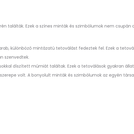
n találták. Ezek a színes minták és szimbólumok nem csupán díszí
rab, különböző mintázatú tetoválást fedeztek fel. Ezek a tetovál
an szenvedtek.
kkal díszített múmiát találtak. Ezek a tetoválások gyakran álla
 szerepe volt. A bonyolult minták és szimbólumok az egyén társa