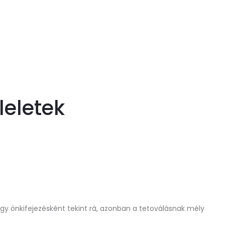
leletek
agy önkifejezésként tekint rá, azonban a tetoválásnak mély