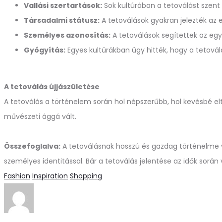
Vallási szertartások:
Sok kultúrában a tetoválást szent
Társadalmi státusz:
A tetoválások gyakran jelezték az e
Személyes azonosítás:
A tetoválások segítettek az egy
Gyógyítás:
Egyes kultúrákban úgy hitték, hogy a tetovál
A tetoválás újjászületése
A tetoválás a történelem során hol népszerűbb, hol kevésbé elt
művészeti ággá vált.
Összefoglalva:
A tetoválásnak hosszú és gazdag történelme va
személyes identitással. Bár a tetoválás jelentése az idők sorá
Fashion
Inspiration
Shopping