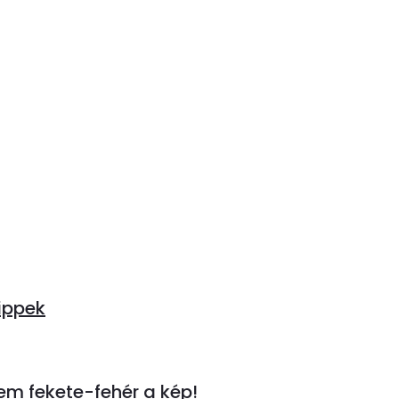
tippek
em fekete-fehér a kép!