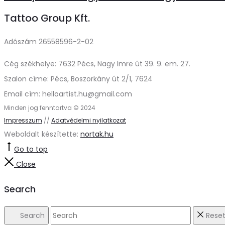
Tattoo Group Kft.
Adószám 26558596-2-02
Cég székhelye: 7632 Pécs, Nagy Imre út 39. 9. em. 27.
Szalon címe: Pécs, Boszorkány út 2/1, 7624
Email cím: helloartist.hu@gmail.com
Minden jog fenntartva © 2024
Impresszum
//
Adatvédelmi nyilatkozat
Weboldalt készítette:
nortak.hu
Go to top
Close
Search
Search
Rese