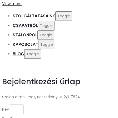
View more
SZOLGÁLTATÁSAINK
Toggle
CSAPATRÓL
Toggle
SZALONRÓL
Toggle
KAPCSOLAT
Toggle
BLOG
Toggle
Bejelentkezési űrlap
Szalon címe: Pécs, Boszorkány út 2/1, 7624
Név