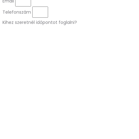
Email
Telefonszám
Kihez szeretnél időpontot foglalni?