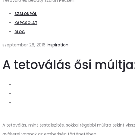
Tetováló és beauty szalon Pécsen
SZALONRÓL
KAPCSOLAT
BLOG
szeptember 28, 2016
Inspiration
A tetoválás ősi múltja
A tetoválás, mint testdíszítés, sokkal régebbi múltra tekint v
gyökerei vannak az emberiség történetében.