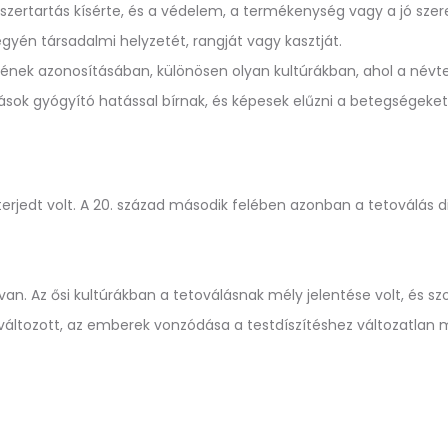
 szertartás kísérte, és a védelem, a termékenység vagy a jó sze
gyén társadalmi helyzetét, rangját vagy kasztját.
ének azonosításában, különösen olyan kultúrákban, ahol a névte
ások gyógyító hatással bírnak, és képesek elűzni a betegségeket
erjedt volt. A 20. század második felében azonban a tetoválás di
n. Az ősi kultúrákban a tetoválásnak mély jelentése volt, és sz
n változott, az emberek vonzódása a testdíszítéshez változatlan 