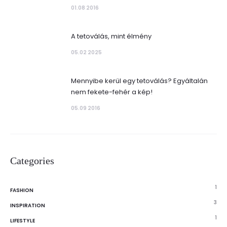
01.08 2016
A tetoválás, mint élmény
05.02 2025
Mennyibe kerül egy tetoválás? Egyáltalán
nem fekete-fehér a kép!
05.09 2016
Categories
1
FASHION
3
INSPIRATION
1
LIFESTYLE