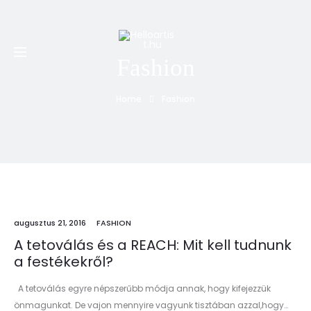
Minden PTE-s 20% kedvezményt kap a nálunk készített
első tetoválására, piercingjére és első alkalmas
eltávolítására
Fashion
Home
Fashion
augusztus 21, 2016
FASHION
A tetoválás és a REACH: Mit kell tudnunk
a festékekről?
A tetoválás egyre népszerűbb módja annak, hogy kifejezzük
önmagunkat. De vajon mennyire vagyunk tisztában azzal,hogy…