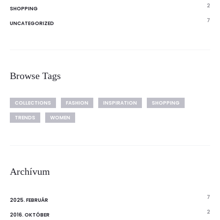
2
SHOPPING
7
UNCATEGORIZED
Browse Tags
COLLECTIONS
FASHION
INSPIRATION
SHOPPING
TRENDS
WOMEN
Archívum
7
2025. FEBRUÁR
2
2016. OKTÓBER