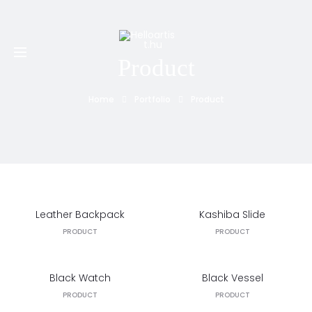
Minden PTE-s 20% kedvezményt kap a nálunk készített
első tetoválására, piercingjére és első alkalmas
eltávolítására
Product
Home
Portfolio
Product
Leather Backpack
Kashiba Slide
PRODUCT
PRODUCT
Black Watch
Black Vessel
PRODUCT
PRODUCT