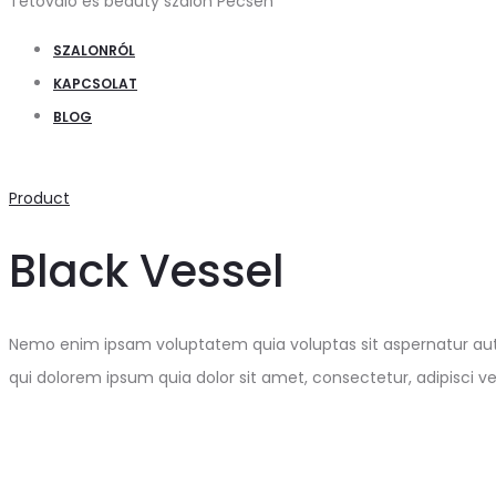
Tetováló és beauty szalon Pécsen
SZALONRÓL
KAPCSOLAT
BLOG
Product
Black Vessel
Nemo enim ipsam voluptatem quia voluptas sit aspernatur aut 
qui dolorem ipsum quia dolor sit amet, consectetur, adipisci