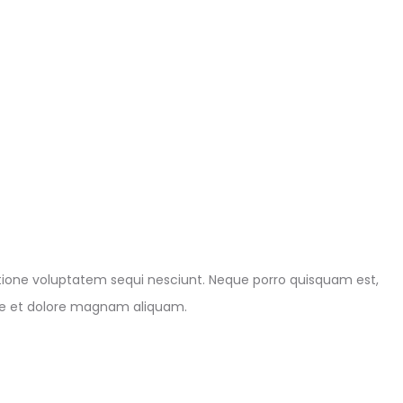
tione voluptatem sequi nesciunt. Neque porro quisquam est,
ore et dolore magnam aliquam.