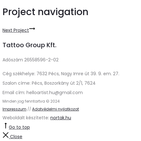
Project navigation
Next Project
Tattoo Group Kft.
Adószám 26558596-2-02
Cég székhelye: 7632 Pécs, Nagy Imre út 39. 9. em. 27.
Szalon címe: Pécs, Boszorkány út 2/1, 7624
Email cím: helloartist.hu@gmail.com
Minden jog fenntartva © 2024
Impresszum
//
Adatvédelmi nyilatkozat
Weboldalt készítette:
nortak.hu
Go to top
Close