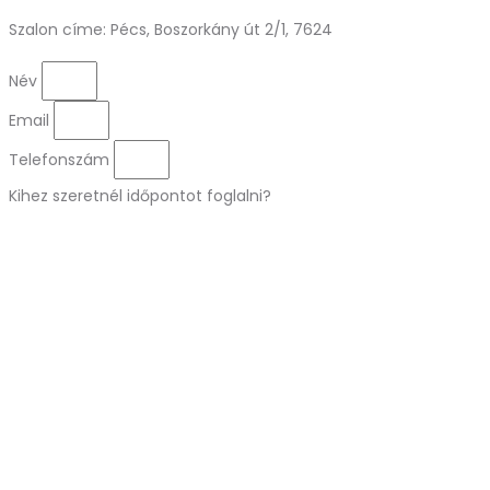
Szalon címe: Pécs, Boszorkány út 2/1, 7624
Név
Email
Telefonszám
Kihez szeretnél időpontot foglalni?