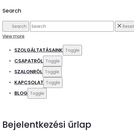
Search
Search
Rese
View more
SZOLGÁLTATÁSAINK
Toggle
CSAPATRÓL
Toggle
SZALONRÓL
Toggle
KAPCSOLAT
Toggle
BLOG
Toggle
Bejelentkezési űrlap