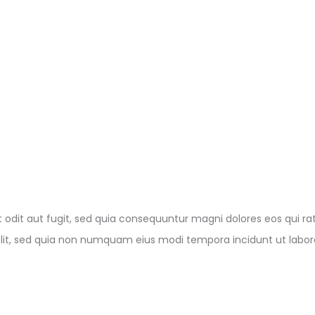
odit aut fugit, sed quia consequuntur magni dolores eos qui ra
 velit, sed quia non numquam eius modi tempora incidunt ut lab