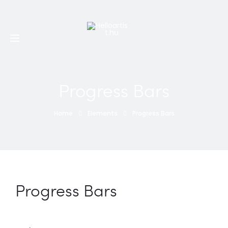
Minden PTE-s 20% kedvezményt kap a nálunk készített
első tetoválására, piercingjére és első alkalmas
eltávolítására
Progress Bars
Home
Elements
Progress Bars
Progress Bars