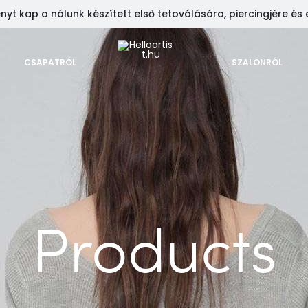
t kap a nálunk készített első tetoválására, piercingjére és 
CSAPATRÓL
SZALONRÓL
Products