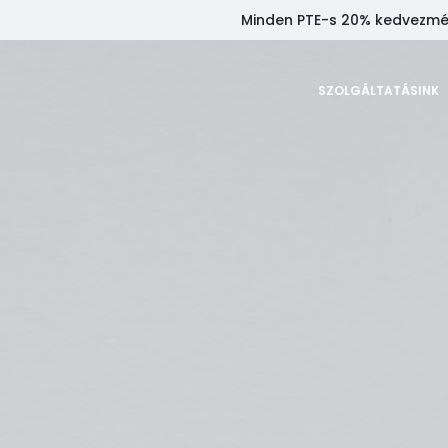
Minden PTE-s 20% kedvezmény
SZOLGÁLTATÁSINK