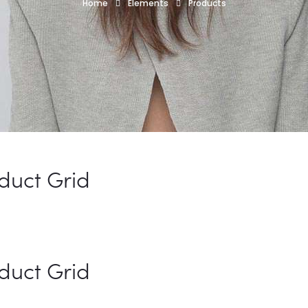
Home
Elements
Products
duct Grid
duct Grid