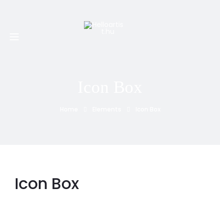
Minden PTE-s 20% kedvezményt kap a nálunk készített
első tetoválására, piercingjére és első alkalmas
eltávolítására
Icon Box
Home
Elements
Icon Box
Icon Box