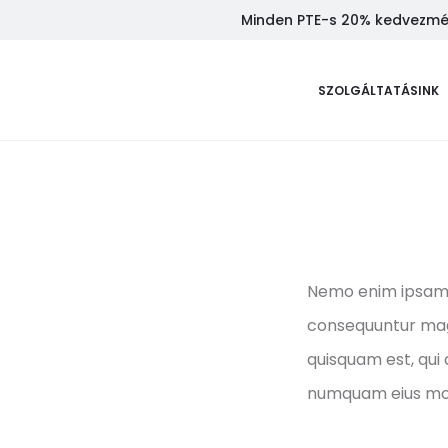
Minden PTE-s 20% kedvezmény
SZOLGÁLTATÁSINK
Nemo enim ipsam v
consequuntur magn
quisquam est, qui 
numquam eius mod