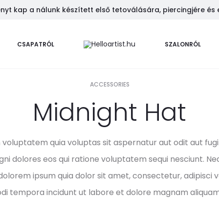
t kap a nálunk készített első tetoválására, piercingjére és 
CSAPATRÓL
SZALONRÓL
ACCESSORIES
Midnight Hat
oluptatem quia voluptas sit aspernatur aut odit aut fugit
i dolores eos qui ratione voluptatem sequi nesciunt. Ne
dolorem ipsum quia dolor sit amet, consectetur, adipisci ve
i tempora incidunt ut labore et dolore magnam aliquam