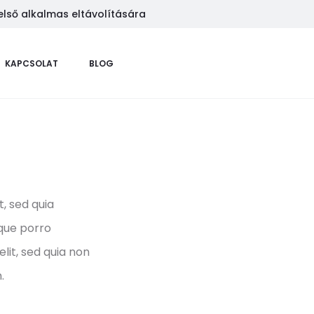
első alkalmas eltávolítására
KAPCSOLAT
BLOG
, sed quia
que porro
lit, sed quia non
.