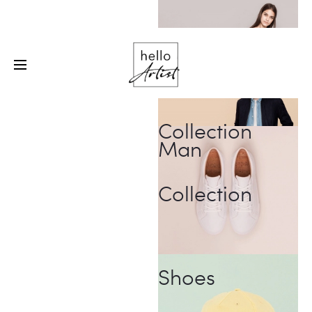
Minden PTE-s 20% kedvezményt kap a nálunk készített
első tetoválására, piercingjére és első alkalmas
eltávolítására
Woman
Collection
Man
Collection
Shoes