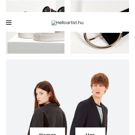
Minden PTE-s 20% kedvezményt kap a nálunk készített
első tetoválására, piercingjére és első alkalmas
eltávolítására
Footwear
Accessories
Woman
Man