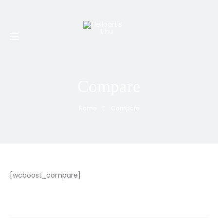
Minden PTE-s 20% kedvezményt kap a nálunk készített
első tetoválására, piercingjére és első alkalmas
eltávolítására
Compare
Home
Compare
[wcboost_compare]